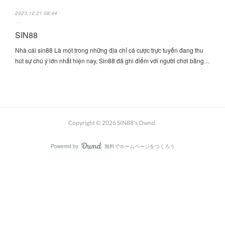
2023.12.21 08:44
SIN88
Nhà cái sin88 Là một trong những địa chỉ cá cược trực tuyến đang thu
hút sự chú ý lớn nhất hiện nay, Sin88 đã ghi điểm với người chơi bằng…
Copyright ©
2026
SIN88's Ownd
.
Powered by
無料でホームページをつくろう
AmebaOwnd
フォロー